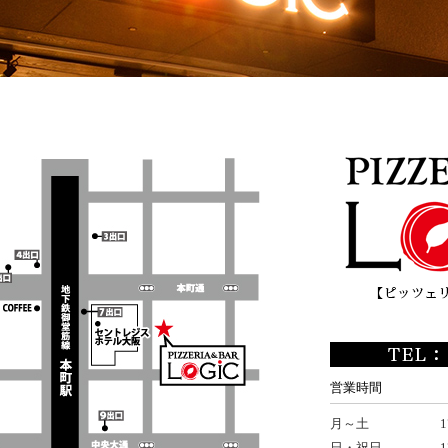
営業時間
月～土
1
日・祝日
1