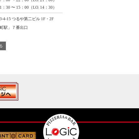
1：30 〜 15：00（LO. 14：30）
4-15 つるや第二ビル 1F・2F
町駅」７番出口
見る