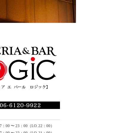
7：00 〜 23：00（LO. 22：00）
7：00 〜 22：00（LO. 21：00）