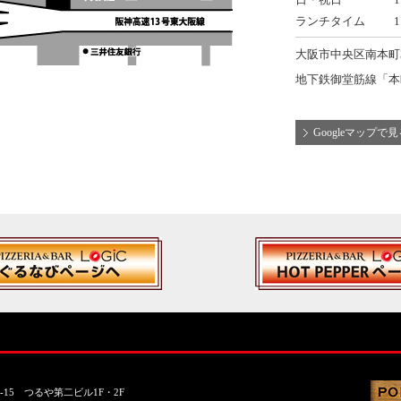
ランチタイム
1
大阪市中央区南本町3-
地下鉄御堂筋線「本
Googleマップで
4-15 つるや第二ビル1F・2F