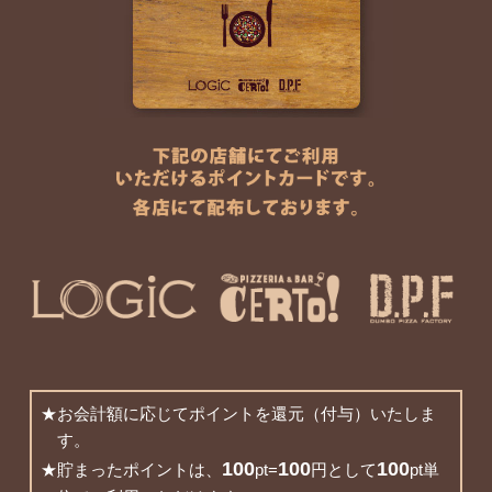
★お会計額に応じてポイントを還元（付与）いたしま
す。
100
100
100
★貯まったポイントは、
pt=
円として
pt単